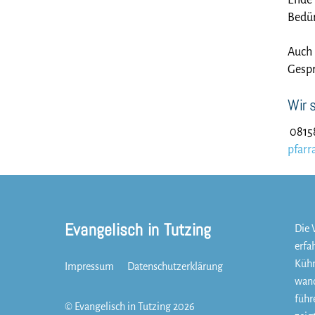
Ende 
Bedür
Auch 
Gespr
Wir s
0815
pfarr
Evangelisch in Tutzing
Die 
erfa
Kühn
Impressum
Datenschutzerklärung
wand
führ
©
Evangelisch in Tutzing
2026