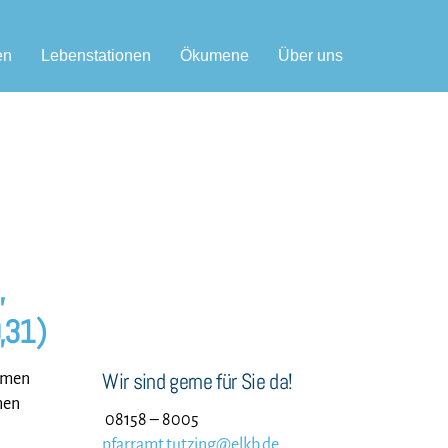
en
Lebenstationen
Ökumene
Über uns
,
0,31)
Wir sind gerne für Sie da!
samen
hen
08158 – 8005
pfarramt.tutzing@elkb.de