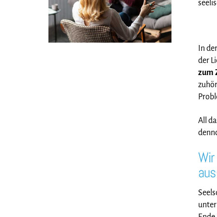
seeli
In de
der L
zum 
zuhör
Probl
All d
denno
Wir
aus
Seels
unter