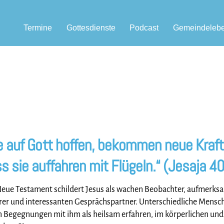
Termine
Gottesdienste
Podcast
Gemeindeleb
Seelsorge und Beratung
e auf Gott hoffen, bekommen neue Kraft
s sie auffahren mit Flügeln.“ (Jesaja 4
eue Testament schildert Jesus als wachen Beobachter, aufmerk
er und interessanten Gesprächspartner. Unterschiedliche Mensc
 Begegnungen mit ihm als heilsam erfahren, im körperlichen und