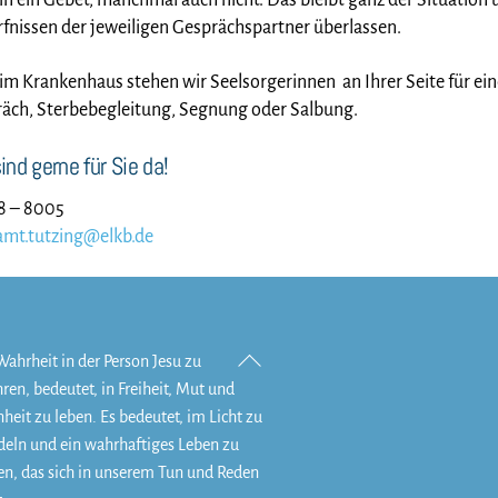
in ein Gebet, manchmal auch nicht. Das bleibt ganz der Situation
fnissen der jeweiligen Gesprächspartner überlassen.
im Krankenhaus stehen wir Seelsorgerinnen an Ihrer Seite für ei
äch, Sterbebegleitung, Segnung oder Salbung.
ind gerne für Sie da!
8 – 8005
amt.tutzing@elkb.de
Back
Wahrheit in der Person Jesu zu
To
hren, bedeutet, in Freiheit, Mut und
Top
heit zu leben. Es bedeutet, im Licht zu
eln und ein wahrhaftiges Leben zu
en, das sich in unserem Tun und Reden