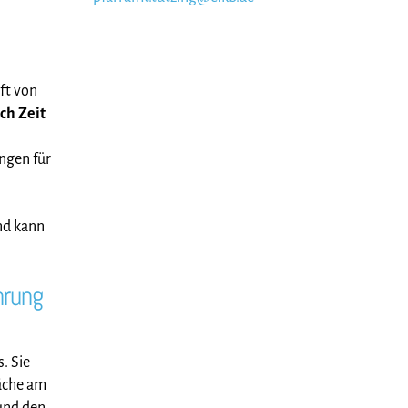
ft von
ch Zeit
ngen für
nd kann
hrung
. Sie
äche am