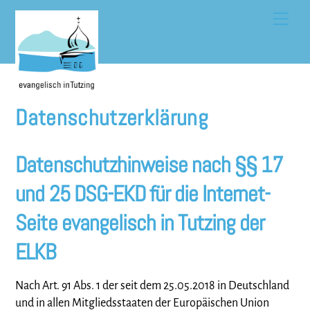
Skip
Men
to
content
Datenschutzerklärung
Datenschutzhinweise nach §§ 17
und 25 DSG-EKD für die Internet-
Seite evangelisch in Tutzing der
ELKB
Nach Art. 91 Abs. 1 der seit dem 25.05.2018 in Deutschland
und in allen Mitgliedsstaaten der Europäischen Union