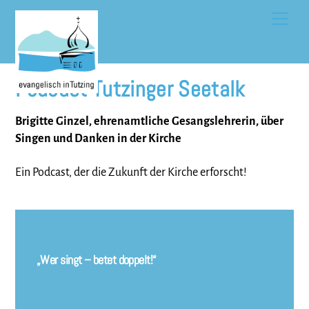
Skip
Men
to
content
Podcast Tutzinger Seetalk
Brigitte Ginzel, ehrenamtliche Gesangslehrerin, über
Singen und Danken in der Kirche
Ein Podcast, der die Zukunft der Kirche erforscht!
„Wer singt – betet doppelt!“