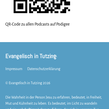
QR-Code zu allen Podcasts auf Podigee
Evangelisch in Tutzing
Back
To
Top
Impressum
Datenschutzerklärung
©
Evangelisch in Tutzing
2026
Die Wahrheit in der Person Jesu zu erfahren, bedeutet, in Freiheit,
Mut und Kühnheit zu leben. Es bedeutet, im Licht zu wandeln