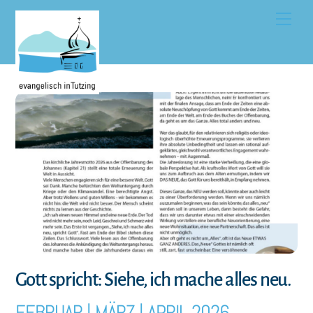
Skip
Men
to
content
Gott spricht: Siehe, ich mache alles neu.
FEBRUAR | MÄRZ | APRIL 2026