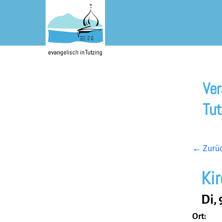
Skip
to
content
Ver
Tut
← Zurück
Ki
Di, 
Ort: