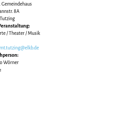
. Gemeindehaus
nnstr. 8A
Tutzing
Veranstaltung:
te / Theater / Musik
amt.tutzing@elkb.de
hperson:
io Wörner
: