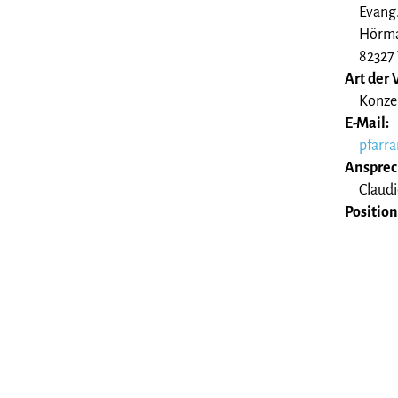
Evang
Hörma
82327 
Art der 
Konzer
E-Mail:
pfarr
Ansprec
Claud
Position