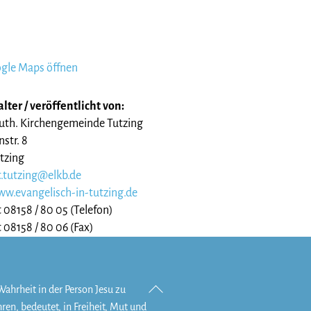
ogle Maps öffnen
lter / veröffentlicht von:
uth. Kirchengemeinde Tutzing
str. 8
tzing
.tutzing@elkb.de
ww.evangelisch-in-tutzing.de
 08158 / 80 05 (Telefon)
 08158 / 80 06 (Fax)
Back
Wahrheit in der Person Jesu zu
To
hren, bedeutet, in Freiheit, Mut und