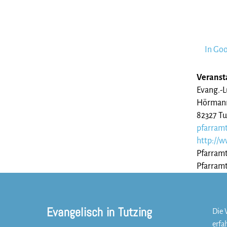
In Go
Veransta
Evang.-L
Hörmann
82327 Tu
pfarramt
http://w
Pfarramt
Pfarramt
Evangelisch in Tutzing
Die 
erfa