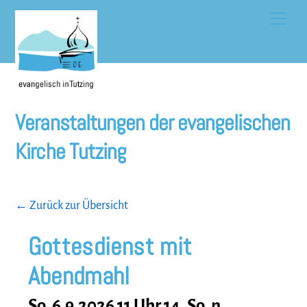
Skip
Men
to
content
Veranstaltungen der evangelischen
Kirche Tutzing
← Zurück zur Übersicht
Gottesdienst mit
Abendmahl
So, 6.9.2026 11 Uhr
14. So. n.