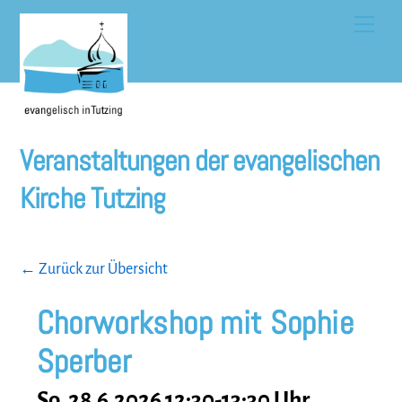
Skip
Men
to
content
Veranstaltungen der evangelischen
Kirche Tutzing
← Zurück zur Übersicht
Chorworkshop mit Sophie
Sperber
So, 28.6.2026 12:30-13:30 Uhr