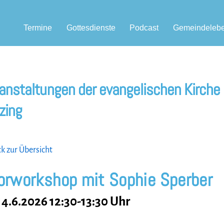
Termine
Gottesdienste
Podcast
Gemeindeleb
anstaltungen der evangelischen Kirche
zing
 zur Übersicht
orworkshop mit Sophie Sperber
14.6.2026 12:30-13:30 Uhr