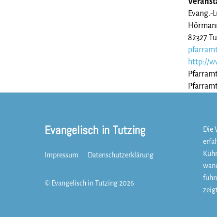
Veransta
Evang.-L
Hörmann
82327 Tu
pfarramt
http://w
Pfarramt
Pfarramt
Evangelisch in Tutzing
Die 
erfa
Kühn
Impressum
Datenschutzerklärung
wand
führ
©
Evangelisch in Tutzing
2026
zeigt