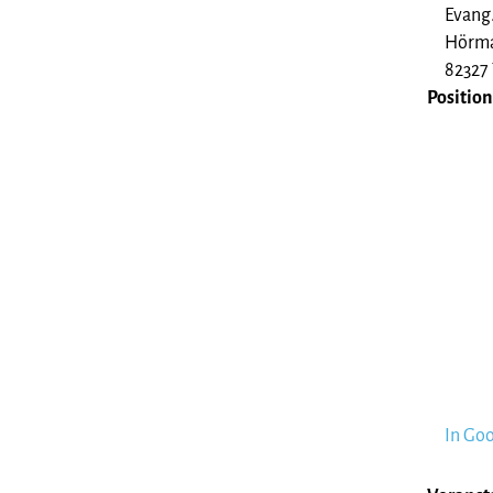
Evang
Hörma
82327 
Position
In Go