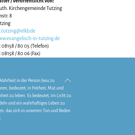
lter / veröffentlicht von:
uth. Kirchengemeinde Tutzing
str. 8
tzing
.tutzing@elkb.de
ww.evangelisch-in-tutzing.de
 08158 / 80 05 (Telefon)
 08158 / 80 06 (Fax)
Back
Wahrheit in der Person Jesu zu
To
hren, bedeutet, in Freiheit, Mut und
Top
heit zu leben. Es bedeutet, im Licht zu
eln und ein wahrhaftiges Leben zu
en, das sich in unserem Tun und Reden
.