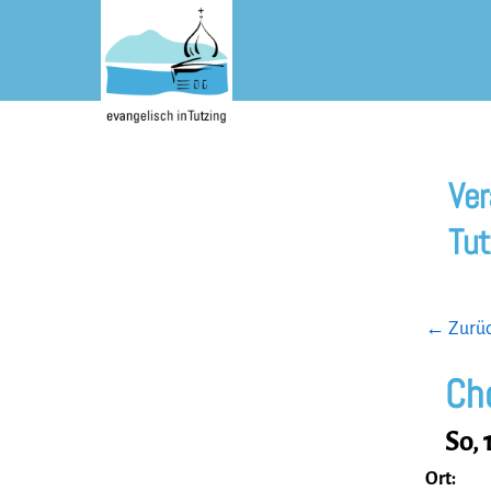
Skip
to
content
Ver
Tut
← Zurück
Ch
So, 
Ort: